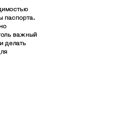
одимостью
ы паспорта.
но
толь важный
и делать
для