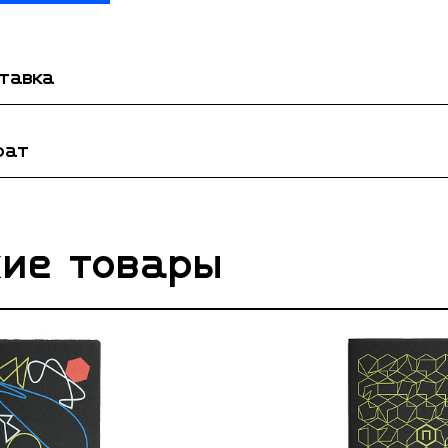
ставка
рат
ие товары