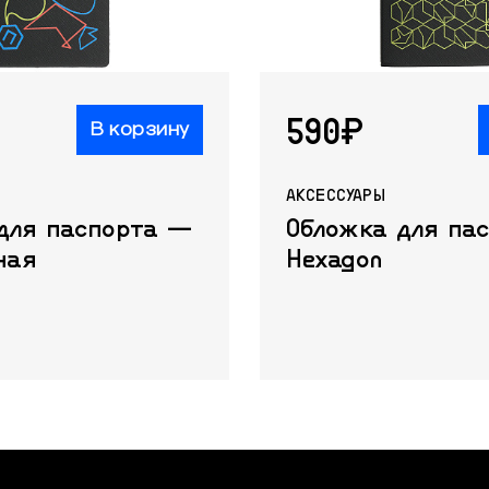
590₽
В корзину
АКСЕССУАРЫ
для паспорта —
Обложка для па
ная
Hexagon