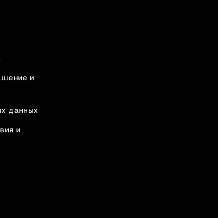
а
ашение и
ых данных
вия и