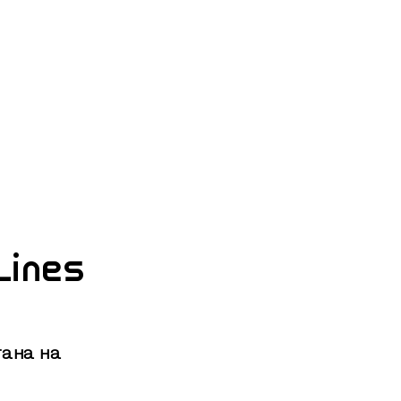
ines
ана на