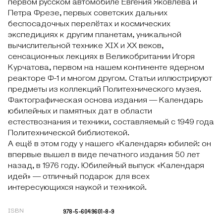
первом русском автомобиле Евгения Яковлева и
Петра Фрезе, первых советских дальних
беспосадочных перелётах и космических
экспедициях к другим планетам, уникальной
вычислительной технике XIX и XX веков,
сенсационных лекциях в Великобритании Игоря
Курчатова, первом на нашем континенте ядерном
реакторе Ф-1 и многом другом. Статьи иллюстрируют
предметы из коллекций Политехнического музея.
Фактографическая основа издания ­— Календарь
юбилейных и памятных дат в области
естествознания и техники, составляемый с 1949 года
Политехнической библиотекой.
А ещё в этом году у нашего «Календаря» юбилей: он
впервые вышел в виде печатного издания 50 лет
назад, в 1976 году. Юбилейный выпуск «Календаря
идей» — отличный подарок для всех
интересующихся наукой и техникой.
978-5-6049601-8-9
ISBN